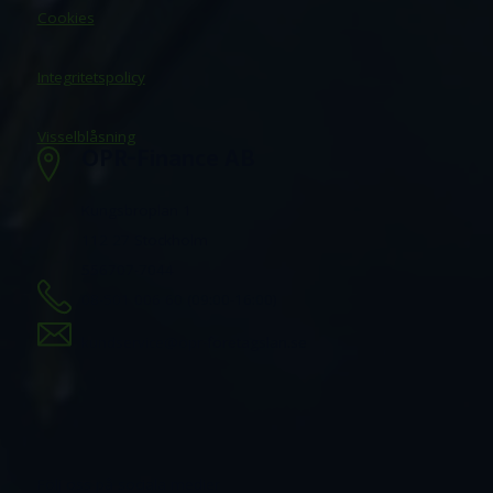
Cookies
Integritetspolicy
Visselblåsning
OPR-Finance AB
Kungsbroplan 1
112 27 Stockholm
556707-7044
08-501 006 60 (09:00-16:00)
kundservice@opr-foretagslan.se
Följ oss på sociala medier