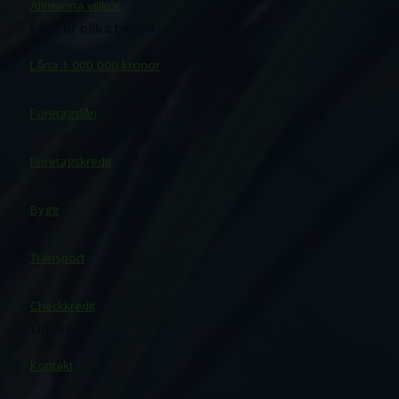
Allmänna villkor
Lån för olika behov
Låna 1 000 000 kronor
Företagslån
Företagskredit
Bygg
Transport
Checkkredit
Om oss
Kontakt