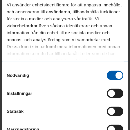
Vi använder enhetsidentifierare för att anpassa innehållet
– Vi erbjuder ett snabbt och smidigt lån
och annonserna till användarna, tillhandahålla funktioner
eftersom företag ibland hamnar i svackor i sin
för sociala medier och analysera vår trafik. Vi
ekonomi. Man ser potential och behöver
vidarebefordrar även sådana identifierare och annan
information från din enhet till de sociala medier och
pengar, men man har inte den slutgiltiga
annons- och analysföretag som vi samarbetar med.
likviden, säger Johan Lohman.
Dessa kan i sin tur kombinera informationen med annan
information som du har tillhandahållit eller som de har
Med vänliga hälsningar,
samlat in när du har använt deras tjänster.
OPR-Företagslån
Samtyckesval
Nödvändig
Här hittar du rekommenderade
blogginlägg
Inställningar
Statistik
Marknadsföring