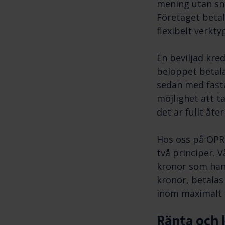
mening utan sn
Företaget betal
flexibelt verkty
En beviljad kre
beloppet betala
sedan med fast
möjlighet att ta
det är fullt åter
Hos oss på OPR-
två principer. V
kronor som hant
kronor, betalas
inom maximalt 
Ränta och 