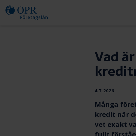
Skip
to
content
Vad är
kredit
Publiceras
4.7.2026
Många föret
kredit när d
vet exakt va
fullt förstå