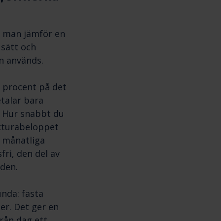
r man jämför en
 sätt och
n används.
5 procent på det
etalar bara
. Hur snabbt du
fakturabeloppet
a månatliga
ri, den del av
den.
nda: fasta
r. Det ger en
ån dag ett.