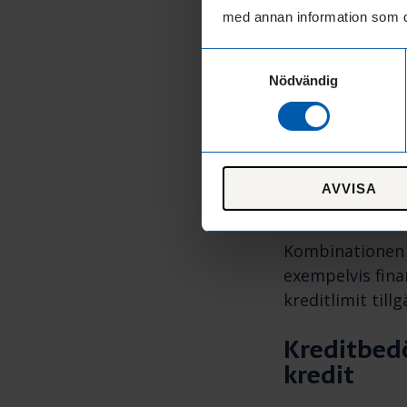
krediten sker en
med annan information som du 
När ett fa
Samtyckesval
Nödvändig
Ett traditionel
investeringar m
rekrytering ell
betalas ut dire
AVVISA
situationer där
Kombinationen a
exempelvis fina
kreditlimit till
Kreditbedö
kredit