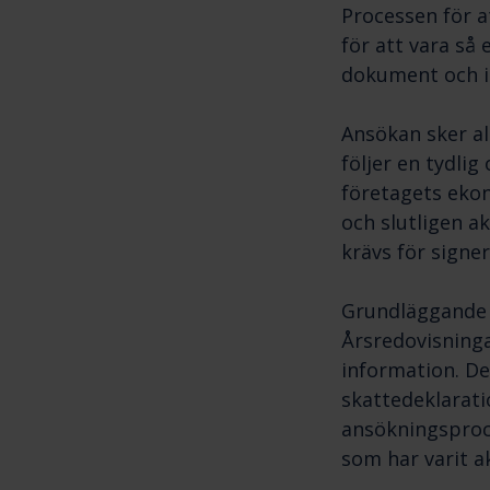
Processen för a
för att vara så
dokument och i
Ansökan sker al
följer en tydli
företagets ekon
och slutligen ak
krävs för signe
Grundläggande f
Årsredovisninga
information. De
skattedeklarati
ansökningsproce
som har varit a