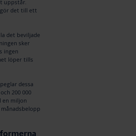
t uppstår.
ör det till ett
la det beviljade
lningen sker
s ingen
t löper tills
speglar dessa
0 och 200 000
l en miljon
ta månadsbelopp
itformerna