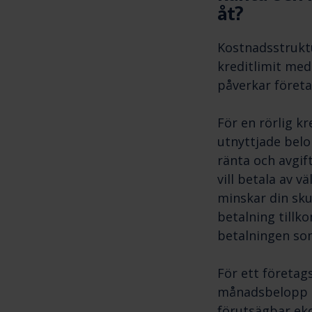
åt?
Kostnadsstruktu
kreditlimit med 
påverkar företa
För en rörlig k
utnyttjade belo
ränta och avgif
vill betala av v
minskar din sku
betalning tillk
betalningen so
För ett företag
månadsbelopp u
förutsägbar ek