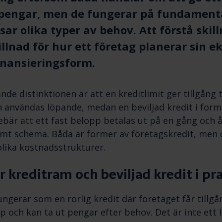
ll pengar, men de fungerar på fundamenta
sar olika typer av behov. Att förstå ski
illnad för hur ett företag planerar sin 
finansieringsform.
e distinktionen är att en kreditlimit ger tillgång til
användas löpande, medan en beviljad kredit i form
ebär att ett fast belopp betalas ut på en gång och 
ämt schema. Båda är former av företagskredit, men d
olika kostnadsstrukturer.
r kreditram och beviljad kredit i pr
ungerar som en rörlig kredit där företaget får tillgån
 och kan ta ut pengar efter behov. Det är inte ett lå