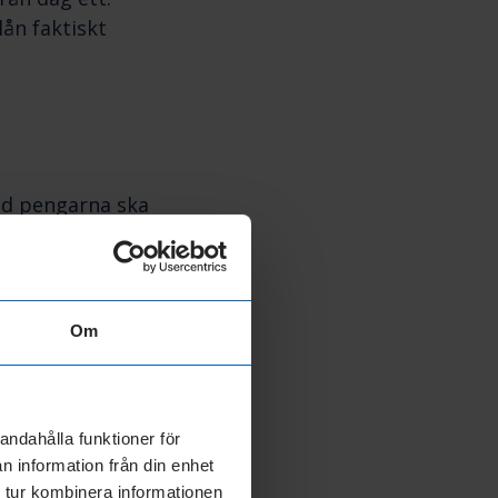
lån faktiskt
vad pengarna ska
lika lösningar,
Om
betonade
tan förvarning.
andahålla funktioner för
 buffert
n information från din enhet
ds. Tillgång till
 tur kombinera informationen