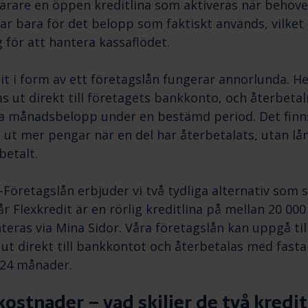
arare en öppen kreditlina som aktiveras när behove
ar bara för det belopp som faktiskt används, vilket g
g för att hantera kassaflödet.
dit i form av ett företagslån fungerar annorlunda. He
s ut direkt till företagets bankkonto, och återbeta
a månadsbelopp under en bestämd period. Det finn
 ut mer pengar när en del har återbetalats, utan låne
betalt.
Företagslån erbjuder vi två tydliga alternativ som 
år Flexkredit är en rörlig kreditlina på mellan 20 00
eras via Mina Sidor. Våra företagslån kan uppgå til
 ut direkt till bankkontot och återbetalas med fas
24 månader.
kostnader – vad skiljer de två kred