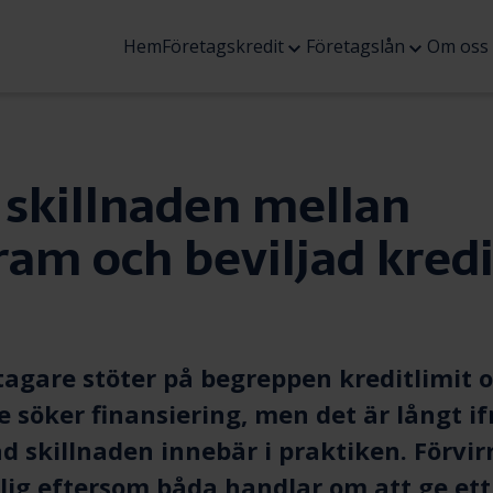
Öppna
Öppna
Hem
Företagskredit
Företagslån
Om oss
undermenyn
underme
 skillnaden mellan
ram och beviljad kredi
agare stöter på begreppen kreditlimit o
e söker finansiering, men det är långt i
d skillnaden innebär i praktiken. Förvir
elig eftersom båda handlar om att ge ett