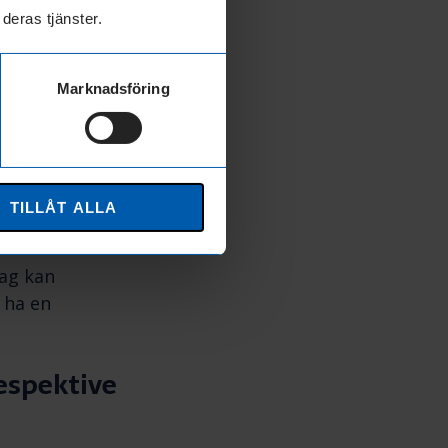
deras tjänster.
Marknadsföring
 planerade
a lokaler,
 hela beloppet
t för
TILLÅT ALLA
tag kan
 ha en
espektive