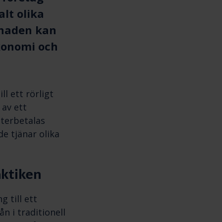
lt olika
llnaden kan
ekonomi och
l ett rörligt
 av ett
återbetalas
e tjänar olika
aktiken
g till ett
n i traditionell