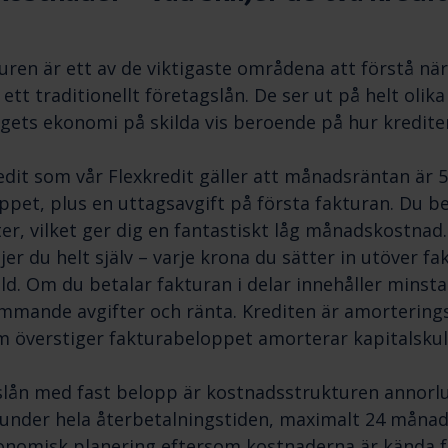
ren är ett av de viktigaste områdena att förstå nä
ett traditionellt företagslån. De ser ut på helt olika
gets ekonomi på skilda vis beroende på hur kredite
redit som vår Flexkredit gäller att månadsräntan är 
ppet, plus en uttagsavgift på första fakturan. Du b
ter, vilket ger dig en fantastiskt låg månadskostnad
äljer du helt själv – varje krona du sätter in utöver 
ld. Om du betalar fakturan i delar innehåller minst
ommande avgifter och ränta. Krediten är amorteringsf
m överstiger fakturabeloppet amorterar kapitalskul
slån med fast belopp är kostnadsstrukturen annorlu
nder hela återbetalningstiden, maximalt 24 månade
onomisk planering eftersom kostnaderna är kända fr