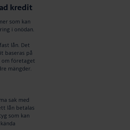
ad kredit
rmer som kan
ering i onödan.
fast lån. Det
it baseras på
e om företaget
ndre mängder.
amma sak med
ett lån betalas
ktyg som kan
dkända