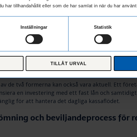
kelt via Mina Sidor, online, dygnet runt.
har tillhandahållit eller som de har samlat in när du har använt 
st företagslån passar bäst
Inställningar
Statistik
lt företagslån med fast belopp lämpar sig bättre för
ed en känd prislapp: ny utrustning, expansion till ny
er ett specifikt projekt med tydlig budget. Eftersom
kt och återbetalas på ett strukturerat sätt passar de
TILLÅT URVAL
 företaget vet exakt hur mycket kapital som behövs.
v de två formerna kan också vara aktuell. Ett före
nsiera en investering med ett fast lån och samtidigt
gänglig för att hantera det dagliga kassaflödet.
mning och beviljandeprocess för r