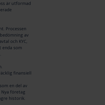
oss är utformad
cerade
unt. Processen
, bedömning av
avtal och KYC,
Det enda som
.
n.
cklig finansiell
 som en del av
. Nya företag
gre historik.