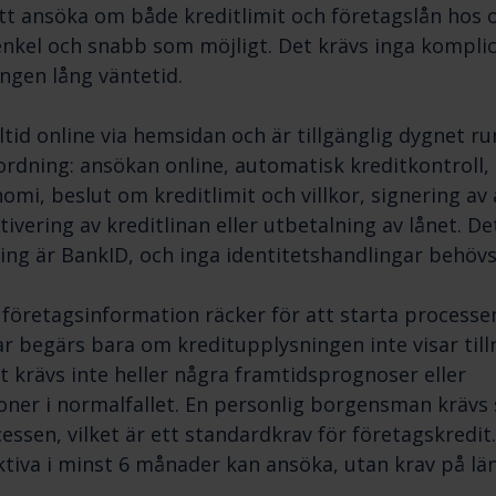
tt ansöka om både kreditlimit och företagslån hos 
 enkel och snabb som möjligt. Det krävs inga kompli
ngen lång väntetid.
ltid online via hemsidan och är tillgänglig dygnet r
g ordning: ansökan online, automatisk kreditkontroll
omi, beslut om kreditlimit och villkor, signering av 
tivering av kreditlinan eller utbetalning av lånet. 
ring är BankID, och inga identitetshandlingar behövs
öretagsinformation räcker för att starta processe
r begärs bara om kreditupplysningen inte visar tillrä
t krävs inte heller några framtidsprognoser eller
oner i normalfallet. En personlig borgensman krävs
ssen, vilket är ett standardkrav för företagskredit
ktiva i minst 6 månader kan ansöka, utan krav på län