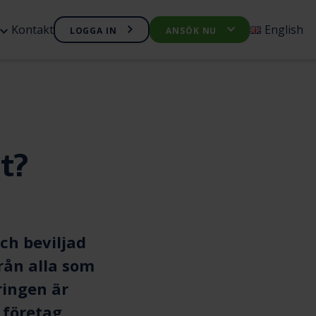
Öppna
Kontakt
English
LOGGA IN
ANSÖK NU
Öppna
nyn
undermenyn
undermen
Företagskredit
Företagslån
t?
ch beviljad
från alla som
ringen är
 företag