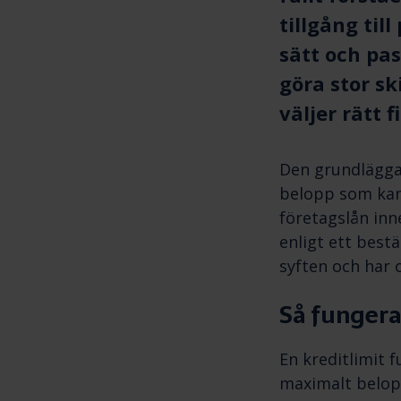
tillgång ti
sätt och pas
göra stor sk
väljer rätt 
Den grundläggand
belopp som kan 
företagslån inn
enligt ett best
syften och har 
Så fungera
En kreditlimit f
maximalt belopp