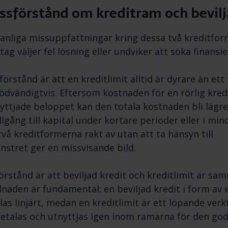
ssförstånd om kreditram och bevilj
 vanliga missuppfattningar kring dessa två kreditfo
retag väljer fel lösning eller undviker att söka finansi
förstånd är att en kreditlimit alltid är dyrare än ett 
dvändigtvis. Eftersom kostnaden för en rörlig kred
nyttjade beloppet kan den totala kostnaden bli lägr
llgång till kapital under kortare perioder eller i mi
två kreditformerna rakt av utan att ta hänsyn till
stret ger en missvisande bild.
örstånd är att beviljad kredit och kreditlimit är s
lnaden är fundamental: en beviljad kredit i form av 
las linjärt, medan en kreditlimit är ett löpande ver
betalas och utnyttjas igen inom ramarna för den go