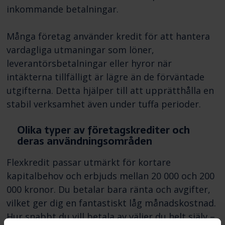
inkommande betalningar.
Många företag använder kredit för att hantera
vardagliga utmaningar som löner,
leverantörsbetalningar eller hyror när
intäkterna tillfälligt är lägre än de förväntade
utgifterna. Detta hjälper till att upprätthålla en
stabil verksamhet även under tuffa perioder.
Olika typer av företagskrediter och
deras användningsområden
Flexkredit passar utmärkt för kortare
kapitalbehov och erbjuds mellan 20 000 och 200
000 kronor. Du betalar bara ränta och avgifter,
vilket ger dig en fantastiskt låg månadskostnad.
Hur snabbt du vill betala av väljer du helt själv –