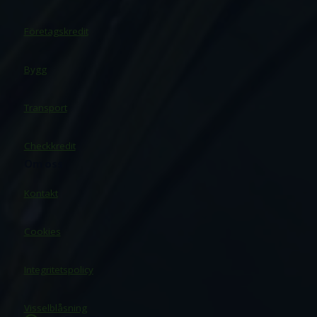
Företagskredit
Bygg
Transport
Checkkredit
Om oss
Kontakt
Cookies
Integritetspolicy
Visselblåsning