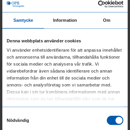
varje krona du sätter in utöver fakturabeloppet
minskar din skuld. Om du betalar fakturan i
delar innehåller minsta månatliga betalning
Samtycke
Information
Om
tillkommande avgifter och ränta. Krediten är
amorteringsfri, den del av betalningen som
Denna webbplats använder cookies
överstiger fakturabeloppet amorterar
kapitalskulden. Tillgång till flexkredit får du
Vi använder enhetsidentifierare för att anpassa innehållet
online via Mina sidor.
och annonserna till användarna, tillhandahålla funktioner
för sociala medier och analysera vår trafik. Vi
vidarebefordrar även sådana identifierare och annan
Snabba företagslån
är en annan lösning för
information från din enhet till de sociala medier och
större investeringar upp till 1 miljon kronor.
annons- och analysföretag som vi samarbetar med.
Dessa lån betalas ut direkt till ditt bankkonto
Dessa kan i sin tur kombinera informationen med annan
och återbetalas med fasta månadsbelopp under
information som du har tillhandahållit eller som de har
maximalt 24 månader.
samlat in när du har använt deras tjänster.
Samtyckesval
Rörelsekapital används för att finansiera den
Nödvändig
dagliga verksamheten, medan