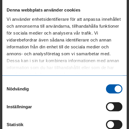
erbjuder ett alternativ där maskiner, inventarier
Denna webbplats använder cookies
eller fastigheter används som säkerhet i stället
Vi använder enhetsidentifierare för att anpassa innehållet
för personlig borgen. Factoring låter företag
och annonserna till användarna, tillhandahålla funktioner
sälja sina kundfordringar för omedelbar
för sociala medier och analysera vår trafik. Vi
likviditet utan personliga garantier.
vidarebefordrar även sådana identifierare och annan
information från din enhet till de sociala medier och
Företagskredit utan säkerhet
finns hos
annons- och analysföretag som vi samarbetar med.
specialiserade långivare som vi på OPR. Våra
Dessa kan i sin tur kombinera informationen med annan
information som du har tillhandahållit eller som de har
flexkrediter på 20 000 till 200 000 kronor kräver
samlat in när du har använt deras tjänster.
visserligen personlig borgen, men erbjuder en
transparent kostnadsstruktur med 5 procents
Samtyckesval
Nödvändig
månadsränta plus uttagsavgift. Du betalar bara
ränta och avgifter, vilket ger dig en fantastiskt
låg månadskostnad. Hur snabbt du vill betala av
Inställningar
väljer du helt själv – varje krona du sätter in
utöver fakturabeloppet minskar din skuld. Om
Statistik