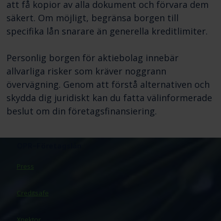
att få kopior av alla dokument och förvara dem
säkert. Om möjligt, begränsa borgen till
specifika lån snarare än generella kreditlimiter.
Personlig borgen för aktiebolag innebär
allvarliga risker som kräver noggrann
övervägning. Genom att förstå alternativen och
skydda dig juridiskt kan du fatta välinformerade
beslut om din företagsfinansiering.
OPR-Företagslån
Posted
Press
Inläggsnavigering
Företagslån
Bästa företagslån för
in
småföretag: 7 vanliga
småföretag 2024:
Nyheter
Creditsafe
misstag att undvika
expertguide
Xpektor