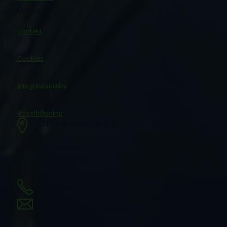
Om oss
Kontakt
Cookies
Integritetspolicy
Visselblåsning
OPR-Finance AB
Kungsbroplan 1
112 27 Stockholm
556707-7044
08-501 006 60 (09:00-16:00)
kundservice@opr-foretagslan.se