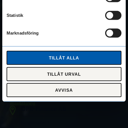
Bygg
Statistik
Transport
Marknadsföring
Checkkredit
Om oss
Kontakt
TILLÅT ALLA
Cookies
TILLÅT URVAL
Integritetspolicy
AVVISA
Visselblåsning
OPR-Finance AB
Kungsbroplan 1