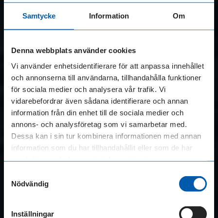
Posted
Press
Samtycke
Information
Om
Inläggsnavigering
Hur räknar du ut hur
Vad är skillnaden mellan
in
mycket kredit ditt
rörlig och fast ränta på
Nyheter
Creditsafe
företag faktiskt
företagslån?
Denna webbplats använder cookies
behöver?
Vi använder enhetsidentifierare för att anpassa innehållet
Xpektor
och annonserna till användarna, tillhandahålla funktioner
för sociala medier och analysera vår trafik. Vi
Blogg
vidarebefordrar även sådana identifierare och annan
information från din enhet till de sociala medier och
Allmänna villkor
annons- och analysföretag som vi samarbetar med.
Lån för olika behov
Dessa kan i sin tur kombinera informationen med annan
information som du har tillhandahållit eller som de har
Låna 1 000 000 kronor
samlat in när du har använt deras tjänster.
Samtyckesval
Företagslån
Nödvändig
Företagskredit
Inställningar