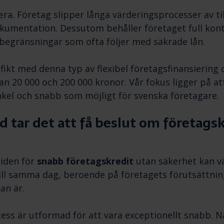
lera. Företag slipper långa värderingsprocesser av t
umentation. Dessutom behåller företaget full kontr
 begränsningar som ofta följer med säkrade lån.
ifikt med denna typ av flexibel företagsfinansiering
lan 20 000 och 200 000 kronor. Vår fokus ligger på at
kel och snabb som möjligt för svenska företagare.
id tar det att få beslut om företags
iden för
snabb företagskredit
utan säkerhet kan v
ill samma dag, beroende på företagets förutsättnin
an är.
ess är utformad för att vara exceptionellt snabb. Nä