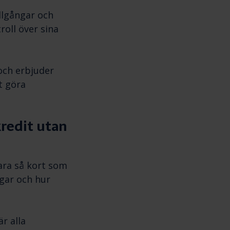
illgångar och
oll över sina
 och erbjuder
t göra
kredit utan
ara så kort som
gar och hur
r alla