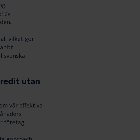
ng
l av
den.
l, vilket gör
nabbt.
ll svenska
redit utan
om vår effektiva
månaders
r företag.
lig approach