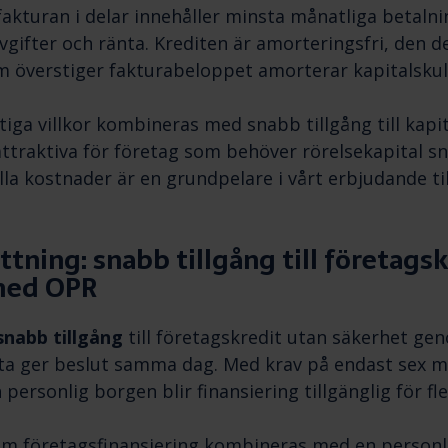
akturan i delar innehåller minsta månatliga betalni
gifter och ränta. Krediten är amorteringsfri, den de
m överstiger fakturabeloppet amorterar kapitalskul
iga villkor kombineras med snabb tillgång till kapita
attraktiva för företag som behöver rörelsekapital s
lla kostnader är en grundpelare i vårt erbjudande ti
ning: snabb tillgång till företagsk
med OPR
snabb tillgång
till företagskredit utan säkerhet gen
ta ger beslut samma dag. Med krav på endast sex 
ersonlig borgen blir finansiering tillgänglig för fle
nom företagsfinansiering kombineras med en person