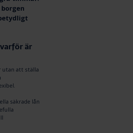
g borgen
betydligt
varför är
 utan att ställa
n
xibel.
ella säkrade lån
efulla
ll