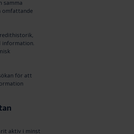
nom samma
ch omfattande
edithistorik,
l information.
misk
sökan för att
formation
utan
it aktiv i minst