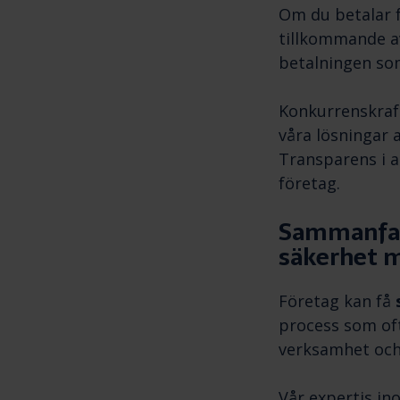
Om du betalar f
tillkommande av
betalningen so
Konkurrenskraft
våra lösningar 
Transparens i a
företag.
Sammanfatt
säkerhet 
Företag kan få
process som of
verksamhet och p
Vår expertis i