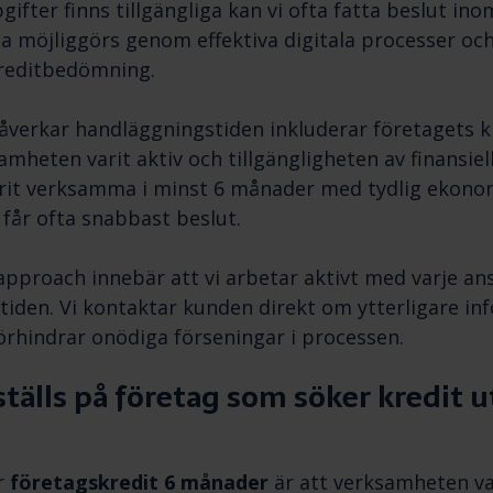
ifter finns tillgängliga kan vi ofta fatta beslut i
a möjliggörs genom effektiva digitala processer o
kreditbedömning.
verkar handläggningstiden inkluderar företagets kr
amheten varit aktiv och tillgängligheten av finansiel
rit verksamma i minst 6 månader med tydlig ekono
får ofta snabbast beslut.
approach innebär att vi arbetar aktivt med varje an
iden. Vi kontaktar kunden direkt om ytterligare in
förhindrar onödiga förseningar i processen.
 ställs på företag som söker kredit 
r
företagskredit 6 månader
är att verksamheten var