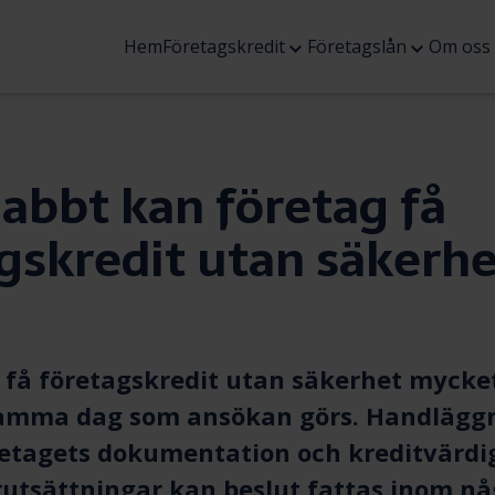
Öppna
Öppna
Hem
Företagskredit
Företagslån
Om oss
undermenyn
underme
abbt kan företag få
gskredit utan säkerhe
 få
företagskredit utan säkerhet
mycket
samma dag som ansökan görs. Handlägg
retagets dokumentation och kreditvärdi
rutsättningar kan beslut fattas inom n