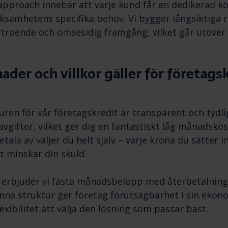
approach innebär att varje kund får en dedikerad 
ksamhetens specifika behov. Vi bygger långsiktiga r
troende och ömsesidig framgång, vilket går utöver d
ader och villkor gäller för företags
ren för vår företagskredit är transparent och tydli
avgifter, vilket ger dig en fantastiskt låg månadsko
etala av väljer du helt själv – varje krona du sätter i
 minskar din skuld.
n erbjuder vi fasta månadsbelopp med återbetalnin
nna struktur ger företag förutsägbarhet i sin ekon
exibilitet att välja den lösning som passar bäst.