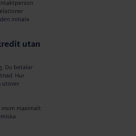
kontaktperson
elationer
en initiala
kredit utan
g. Du betalar
stnad. Hur
n utöver
g inom maximalt
omiska