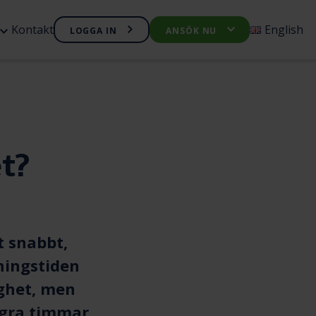
Öppna
Kontakt
English
LOGGA IN
ANSÖK NU
Öppna
nyn
undermenyn
undermen
Företagskredit
Företagslån
t?
 snabbt,
ningstiden
ghet, men
ågra timmar.