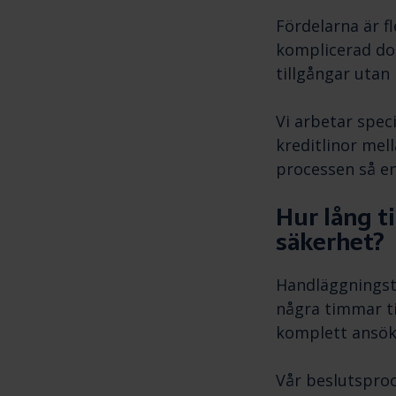
Fördelarna är f
komplicerad dok
tillgångar utan
Vi arbetar spec
kreditlinor mel
processen så en
Hur lång t
säkerhet?
Handläggningst
några timmar t
komplett ansök
Vår beslutsproc