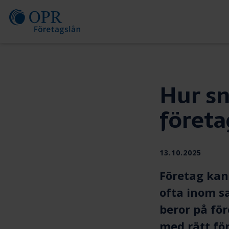
Skip
to
content
Hur sn
företa
Publiceras
13.10.2025
Företag kan
ofta inom 
beror på fö
med rätt fö