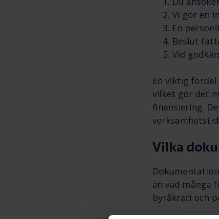
Du ansöker
Vi gör en i
En personl
Beslut fatt
Vid godkänn
En viktig fördel
vilket gör det m
finansiering. De
verksamhetstid
Vilka doku
Dokumentations
än vad många f
byråkrati och 