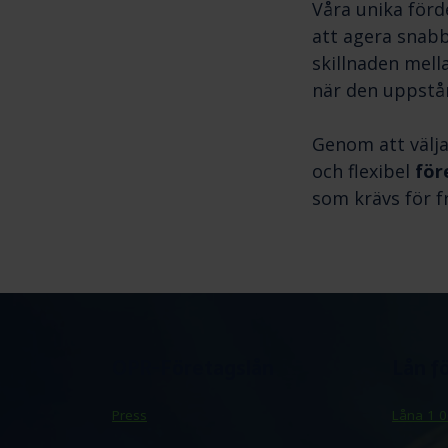
Våra unika förd
att agera snabb
skillnaden mell
när den uppstår
Genom att välja
och flexibel
för
som krävs för f
Posted
Inläggsnavigering
OPR-Företagslån
Lån f
Vad är bäst för småföretag, företagslån
Vad krä
in
eller företagskredit?
Nyheter
Press
Låna 1 0