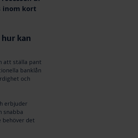
 inom kort
 hur kan
 att ställa pant
itionella banklån
rdighet och
ch erbjuder
ch snabba
de behöver det