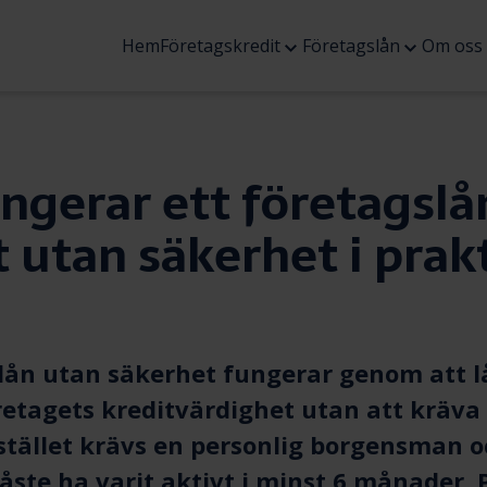
Öppna
Öppna
Hem
Företagskredit
Företagslån
Om oss
undermenyn
underme
ngerar ett företagslå
 utan säkerhet i prak
lån utan säkerhet
fungerar genom att l
etagets kreditvärdighet utan att kräva 
Istället krävs en personlig borgensman 
åste ha varit aktivt i minst 6 månader. 