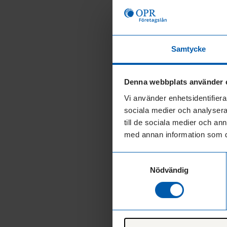
Grundläggande 
Företaget 
En personl
Samtycke
Grundlägga
Denna webbplats använder 
Viktigt att note
Vi använder enhetsidentifierar
begärs endast o
sociala medier och analysera 
om företaget. I
till de sociala medier och a
lämnas in, vilk
med annan information som du 
Detta förenklad
Samtyckesval
väntetiden för 
Nödvändig
Hur får jag
kostnader