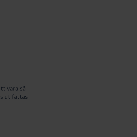
a
tt vara så
slut fattas