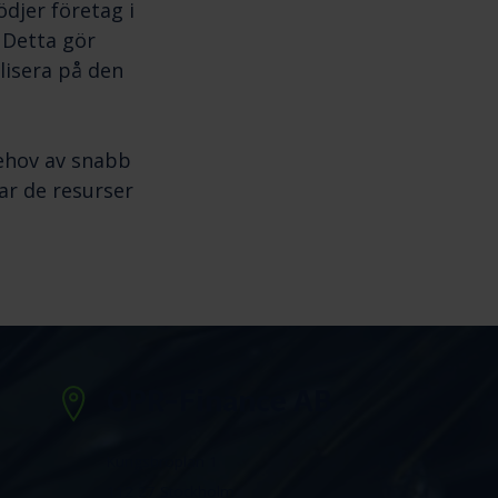
djer företag i
 Detta gör
lisera på den
behov av snabb
har de resurser
OPR-Finance AB
Kungsbroplan 1
112 27 Stockholm