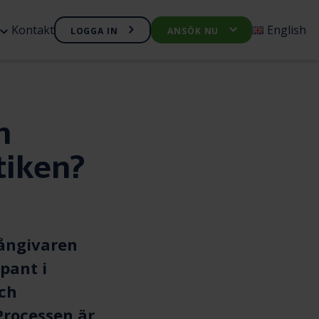
Öppna
Kontakt
English
LOGGA IN
ANSÖK NU
Öppna
nyn
undermenyn
undermen
Företagskredit
Företagslån
n
tiken?
ångivaren
pant i
och
Processen är