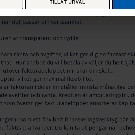
TILLÅT URVAL
edit får du via online genom våra digitala tjänster på
ll kontroll över din
kreditlina
och möjlighet att han
 när det passar din verksamhet.
ren är transparent och tydlig:
bara ränta och avgifter, vilket ger dig en fantastisk
ad. Hur snabbt du vill betala av väljer du helt själ
in utöver fakturabeloppet minskar din skuld.
löptid, vilket ger maximal flexibilitet
lar fakturan i delar innehåller minsta månatliga be
e avgifter och ränta. Krediten är amorteringsfri, d
n som överstiger fakturabeloppet amorterar kapita
fungerar som ett flexibelt finansieringsverktyg där d
 du faktiskt använder. Du kan ta ut pengar när beho