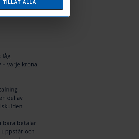
TILLÅT ALLA
 Mina sidor.
tera uttag och
t låg
v – varje krona
talning
en del av
lskulden.
u bara betalar
v uppstår och