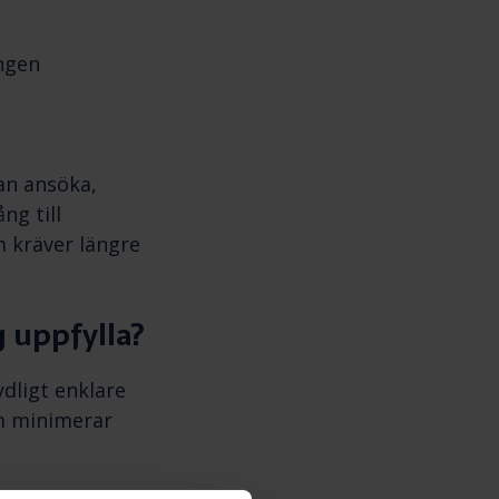
ingen
n ansöka,
ng till
m kräver längre
 uppfylla?
dligt enklare
om minimerar