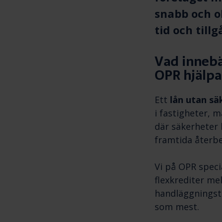
snabb och o
tid och till
Vad innebä
OPR hjälpa
Ett
lån utan sä
i fastigheter, m
där säkerheter
framtida återb
Vi på OPR speci
flexkrediter me
handläggningstid
som mest.