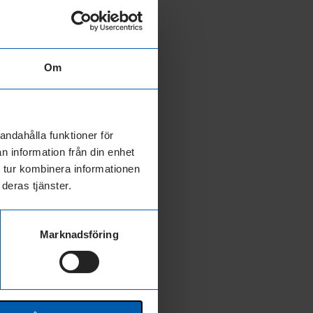
Om
Årsredovisningar
andahålla funktioner för
l information
n information från din enhet
ner behöver
 tur kombinera informationen
la banker.
deras tjänster.
och minskar
Marknadsföring
lka