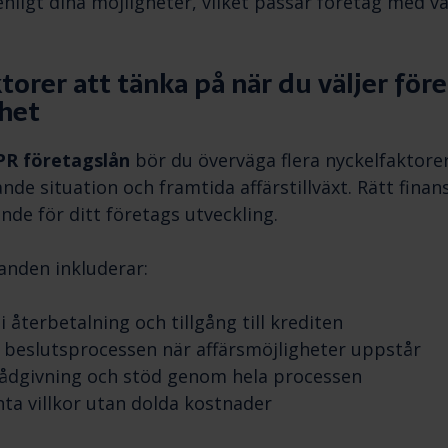
 enligt dina möjligheter, vilket passar företag med v
torer att tänka på när du väljer för
het
R företagslån
bör du överväga flera nyckelfaktore
nde situation och framtida affärstillväxt. Rätt finan
nde för ditt företags utveckling.
anden inkluderar:
 i återbetalning och tillgång till krediten
i beslutsprocessen när affärsmöjligheter uppstår
rådgivning och stöd genom hela processen
ta villkor utan dolda kostnader