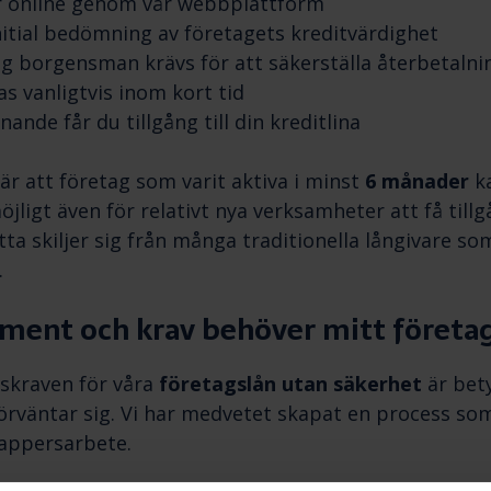
 online genom vår webbplattform
nitial bedömning av företagets kreditvärdighet
ig borgensman krävs för att säkerställa återbetaln
as vanligtvis inom kort tid
ande får du tillgång till din kreditlina
 är att företag som varit aktiva i minst
6 månader
ka
öjligt även för relativt nya verksamheter att få tillgå
tta skiljer sig från många traditionella långivare so
.
ment och krav behöver mitt företag
kraven för våra
företagslån utan säkerhet
är bety
örväntar sig. Vi har medvetet skapat en process s
pappersarbete.