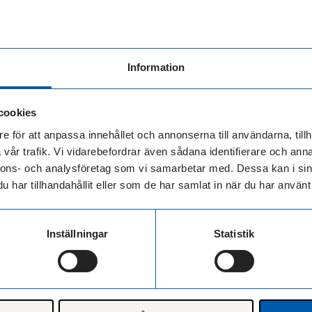
krav inkluderar:
måste ha varit aktivt i minst 6 månader
ig borgensman krävs
Information
nde företagsinformation och kontaktuppgifter
cookies
ra är att skattedeklarationer vanligtvis inte krävs. 
e för att anpassa innehållet och annonserna till användarna, tillh
m kreditupplysningen inte visar tillräcklig finansiel
vår trafik. Vi vidarebefordrar även sådana identifierare och anna
nga framtida prognoser eller omfattande affärspla
nnons- och analysföretag som vi samarbetar med. Dessa kan i sin
et gör processen betydligt enklare än hos traditionel
har tillhandahållit eller som de har samlat in när du har använt 
e tillvägagångssätt möjliggör
snabba kreditbeslut
företag som behöver finansiering akut.
Inställningar
Statistik
 tillgång till mitt företagslån och vi
 tillkommer?