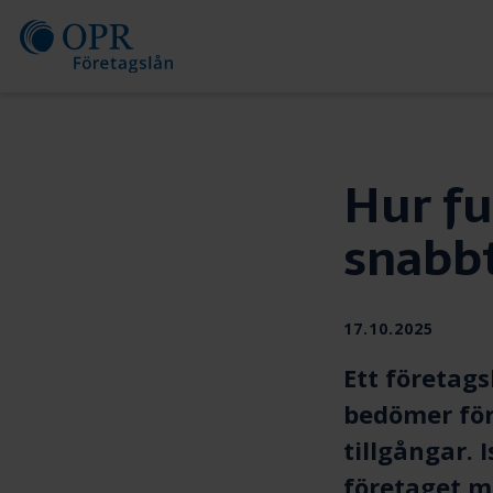
Skip
to
content
Hur fu
snabbt
Publiceras
17.10.2025
Ett
företags
bedömer för
tillgångar. 
företaget m