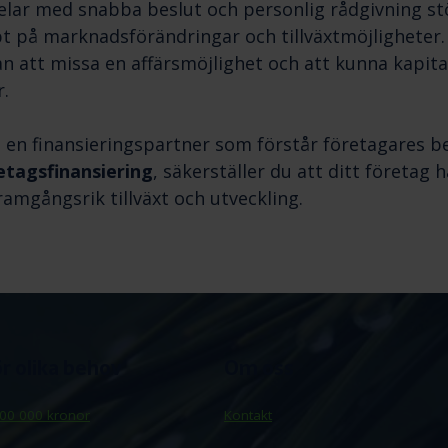
elar med snabba beslut och personlig rådgivning stö
t på marknadsförändringar och tillväxtmöjligheter.
an att missa en affärsmöjlighet och att kunna kapita
.
 en finansieringspartner som förstår företagares 
etagsfinansiering
, säkerställer du att ditt företag 
ramgångsrik tillväxt och utveckling.
ör olika behov
Om oss
vs för att få ett företagslån för
småföretag snabbt?
00 000 kronor
Kontakt