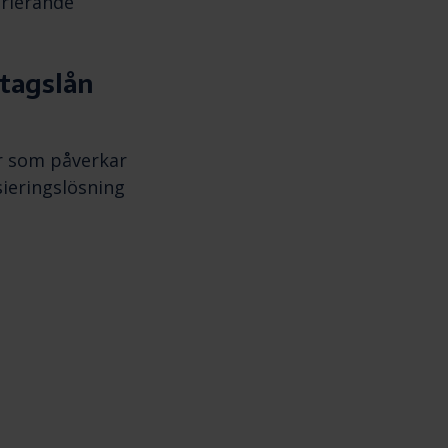
arierande
etagslån
r som påverkar
sieringslösning