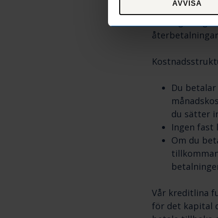
AVVISA
Tillgång till kr
Detta ger dig fu
återbetalningar
Kostnadsstruktu
Du betalar 
månadskostn
du sätter 
Ingen fast 
Om du beta
tillkommand
betalninge
Vår kreditlina 
för det kapital