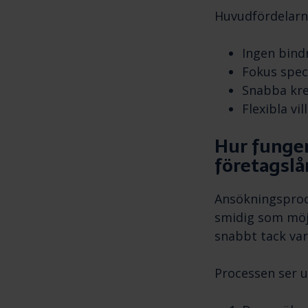
Huvudfördelar
Ingen bindn
Fokus spec
Snabba kre
Flexibla v
Hur funge
företagslå
Ansökningspro
smidig som möjl
snabbt tack vare
Processen ser u