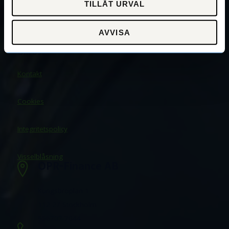
TILLÅT URVAL
Transport
AVVISA
Checkkredit
Om oss
Kontakt
Cookies
Integritetspolicy
Visselblåsning
OPR-Finance AB
Kungsbroplan 1
112 27 Stockholm
556707-7044