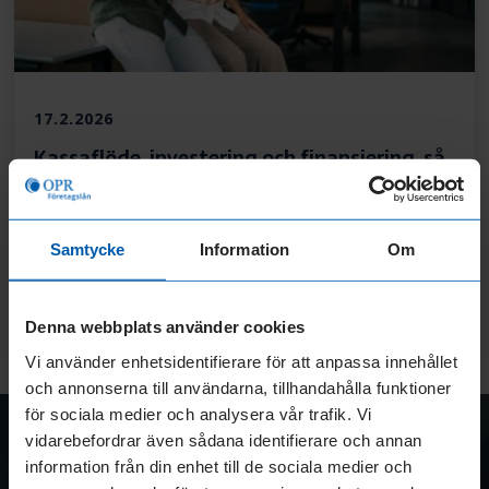
17.2.2026
Kassaflöde, investering och finansiering, så
hänger allt ihop
Februari kan kännas som en perfekt storm
för många svenska företag. Efter att
Samtycke
Information
Om
bokslutet är klart och januari ofta visat
LÄS MER
Denna webbplats använder cookies
:
KASSAFLÖDE,
Vi använder enhetsidentifierare för att anpassa innehållet
INVESTERING
och annonserna till användarna, tillhandahålla funktioner
OCH
OPR-Företagslån
för sociala medier och analysera vår trafik. Vi
FINANSIERING,
vidarebefordrar även sådana identifierare och annan
SÅ
Press
information från din enhet till de sociala medier och
HÄNGER