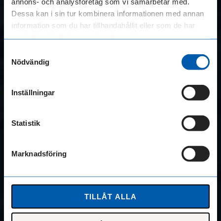
annons- och analysföretag som vi samarbetar med.
ALLT
IHOP
Creditsafe
Dessa kan i sin tur kombinera informationen med annan
information som du har tillhandahållit eller som de har
samlat in när du har använt deras tjänster.
Xpektor
Samtyckesval
Nödvändig
Blogg
Inställningar
Allmänna villkor
Lån för olika behov
Statistik
Låna 1 000 000 kronor
Företagslån
Marknadsföring
Företagskredit
TILLÅT ALLA
Bygg