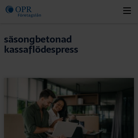
Skip
to
Men
content
säsongbetonad
kassaflödespress