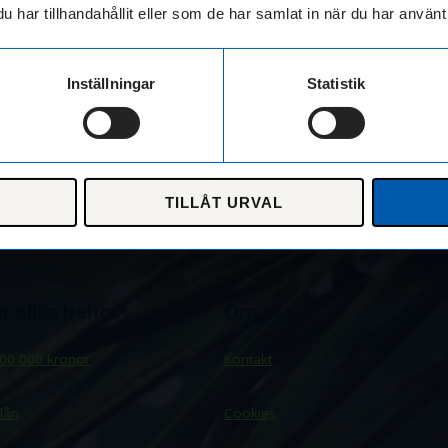
har tillhandahållit eller som de har samlat in när du har använt 
Inställningar
Statistik
TILLÅT URVAL
ör olika behov
Om oss
00 000 kronor
Kontakt
lån
Cookies