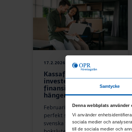
17.2.2026
Kassaflöde,
investering och
finansiering, så
Samtycke
hänger allt ihop
Denna webbplats använder 
Februari kan kännas som en
perfekt storm för många
Vi använder enhetsidentifierar
sociala medier och analysera 
svenska företag. Efter att
till de sociala medier och a
bokslutet är klart och