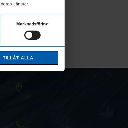
deras tjänster.
Marknadsföring
TILLÅT ALLA
OPR-Finance AB
Kungsbroplan 1
112 27 Stockholm
556707-7044
08-501 006 60 (09:00-16:00)