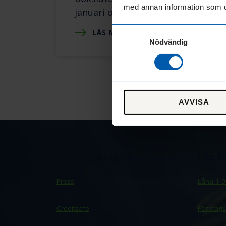
med annan information som du 
januari ofta visat
Samtyckesval
LÄS MER
:
Nödvändig
KASSAFLÖDE,
INVESTERING
OCH
FINANSIERING,
SÅ
HÄNGER
AVVISA
ALLT
IHOP
OPR-Företagslån
Lån f
Press
Låna 1 0
Creditsafe
Företags