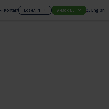
Öppna
Kontakt
English
LOGGA IN
ANSÖK NU
Öppna
nyn
undermenyn
undermen
Företagskredit
Företagslån