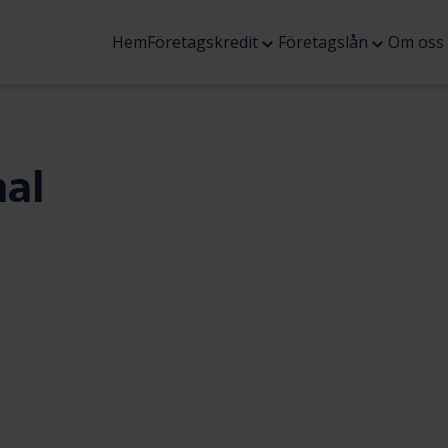
Öppna
Öppna
Hem
Företagskredit
Företagslån
Om oss
undermenyn
underme
al