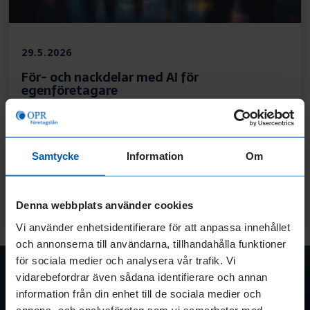
29.5.2026
För- och nackdelar med AI för
egenföretagare
Artificiell intelligens har gått från ett
nischverktyg för teknikbolag till att bli en
naturlig del av vardagen för många
Samtycke
Information
Om
egenföretagare.
LÄS MER
Denna webbplats använder cookies
:
FÖR-
Vi använder enhetsidentifierare för att anpassa innehållet
OCH
och annonserna till användarna, tillhandahålla funktioner
NACKDELAR
OPR-Företagslån
för sociala medier och analysera vår trafik. Vi
MED
vidarebefordrar även sådana identifierare och annan
AI
Press
information från din enhet till de sociala medier och
FÖR
EGENFÖRETAGARE
annons- och analysföretag som vi samarbetar med.