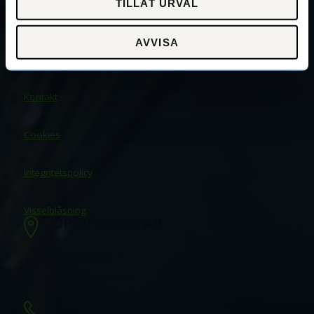
TILLÅT URVAL
Transport
AVVISA
Checkkredit
Om oss
Kontakt
Cookies
Integritetspolicy
Visselblåsning
OPR-Finance AB
Kungsbroplan 1
112 27 Stockholm
556707-7044
08-501 006 60 (09:00-16:00)